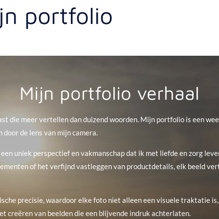
n portfolio
Mijn portfolio verhaal
st die meer vertellen dan duizend woorden. Mijn portfolio is een wee
 door de lens van mijn camera.
 een uniek perspectief en vakmanschap dat ik met liefde en zorg lever
nten of het verfijnd vastleggen van productdetails, elk beeld verte
hnische precisie, waardoor elke foto niet alleen een visuele traktatie 
et creëren van beelden die een blijvende indruk achterlaten.